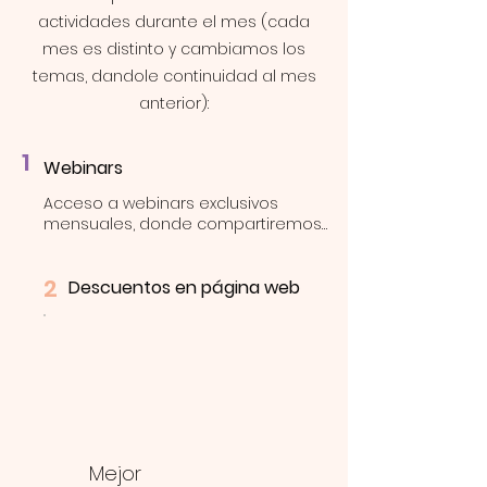
actividades durante el mes (cada
mes es distinto y cambiamos los
temas, dandole continuidad al mes
anterior):
1
Webinars
Acceso a webinars exclusivos 
mensuales, donde compartiremos 
herramientas prácticas y teóricas 
para que aprendas a gestionar  
2
diferentes temas y cultivar un 
Descuentos en página web
mayor bienestar emocional.
Mejor