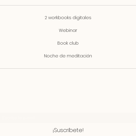
2 workbooks digitales
Webinar
Book club
Noche de meditación
My Healthy Mind Project
¡Suscríbete al newsletter!
¡Suscríbete!