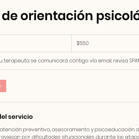
 de orientación psicol
550
pesos
$550
mexicanos
tu terapeuta se comunicará contigo vía email, revisa SPAM
a
el servicio
e atención preventiva, asesoramiento y psicoeducación di
viesan por dificultades situacionales durante las etapas