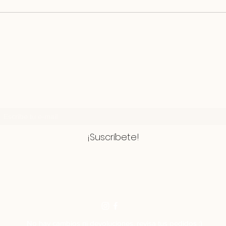
My Healthy Mind Project
¡Suscríbete al newsletter!
¡Suscríbete!
hola@myhealthymindproject.com
No hay cambios ni devoluciones, revisa tus pedidos :)