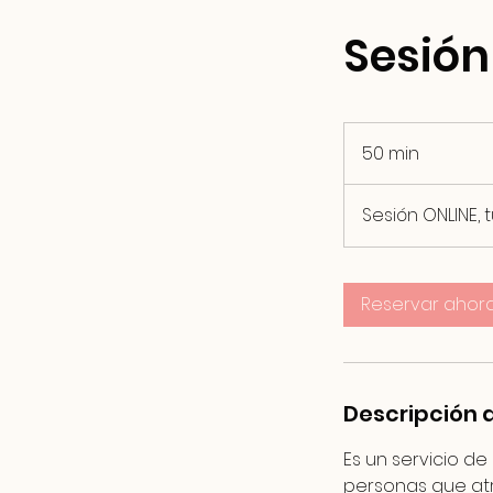
Sesión
50 min
5
0
Sesión ONLINE, 
m
i
n
Reservar ahor
Descripción d
Es un servicio d
personas que atra