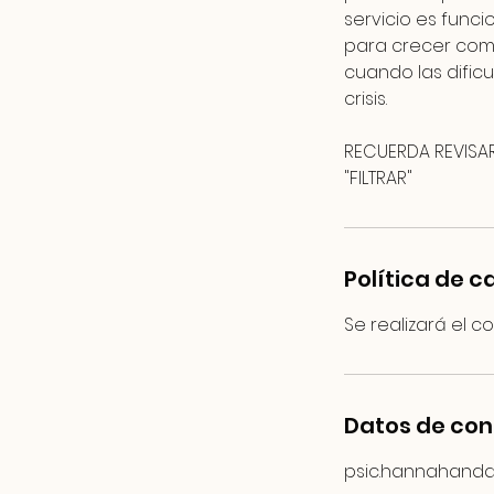
servicio es func
para crecer como
cuando las dific
crisis.
RECUERDA REVISAR
"FILTRAR"
Política de 
Se realizará el co
Datos de co
psic.hannahand